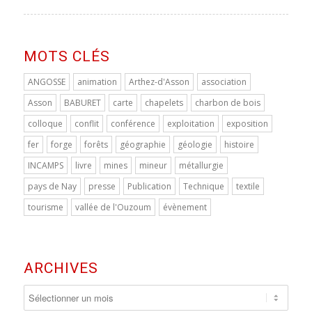
MOTS CLÉS
ANGOSSE
animation
Arthez-d'Asson
association
Asson
BABURET
carte
chapelets
charbon de bois
colloque
conflit
conférence
exploitation
exposition
fer
forge
forêts
géographie
géologie
histoire
INCAMPS
livre
mines
mineur
métallurgie
pays de Nay
presse
Publication
Technique
textile
tourisme
vallée de l'Ouzoum
évènement
ARCHIVES