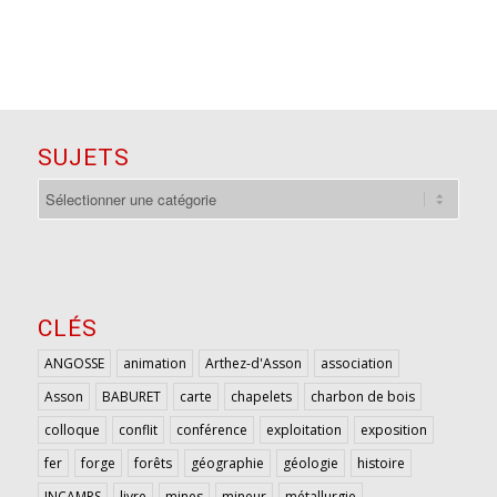
SUJETS
sujets
CLÉS
ANGOSSE
animation
Arthez-d'Asson
association
Asson
BABURET
carte
chapelets
charbon de bois
colloque
conflit
conférence
exploitation
exposition
fer
forge
forêts
géographie
géologie
histoire
INCAMPS
livre
mines
mineur
métallurgie