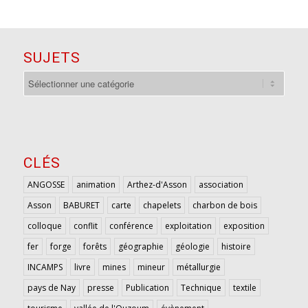
SUJETS
sujets
CLÉS
ANGOSSE
animation
Arthez-d'Asson
association
Asson
BABURET
carte
chapelets
charbon de bois
colloque
conflit
conférence
exploitation
exposition
fer
forge
forêts
géographie
géologie
histoire
INCAMPS
livre
mines
mineur
métallurgie
pays de Nay
presse
Publication
Technique
textile