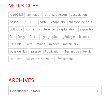
MOTS CLÉS
ANGOSSE
animation
Arthez-d'Asson
association
Asson
BABURET
carte
chapelets
charbon de bois
colloque
conflit
conférence
exploitation
exposition
fer
forge
forêts
géographie
géologie
histoire
INCAMPS
livre
mines
mineur
métallurgie
pays de Nay
presse
Publication
Technique
textile
tourisme
vallée de l'Ouzoum
évènement
ARCHIVES