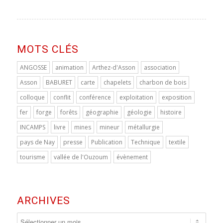
MOTS CLÉS
ANGOSSE
animation
Arthez-d'Asson
association
Asson
BABURET
carte
chapelets
charbon de bois
colloque
conflit
conférence
exploitation
exposition
fer
forge
forêts
géographie
géologie
histoire
INCAMPS
livre
mines
mineur
métallurgie
pays de Nay
presse
Publication
Technique
textile
tourisme
vallée de l'Ouzoum
évènement
ARCHIVES