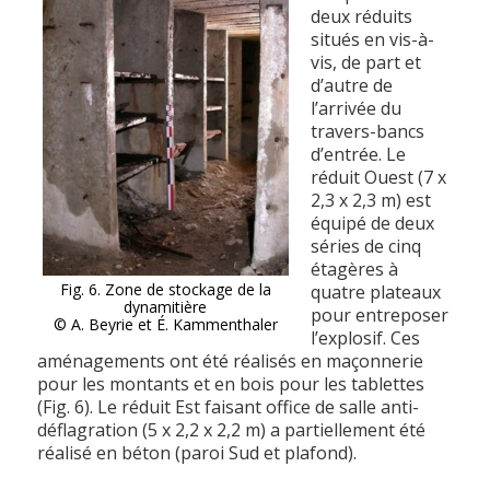
deux réduits
situés en vis-à-
vis, de part et
d’autre de
l’arrivée du
travers-bancs
d’entrée. Le
réduit Ouest (7 x
2,3 x 2,3 m) est
équipé de deux
séries de cinq
étagères à
Fig. 6. Zone de stockage de la
quatre plateaux
dynamitière
pour entreposer
© A. Beyrie et É. Kammenthaler
l’explosif. Ces
aménagements ont été réalisés en maçonnerie
pour les montants et en bois pour les tablettes
(Fig. 6). Le réduit Est faisant office de salle anti-
déflagration (5 x 2,2 x 2,2 m) a partiellement été
réalisé en béton (paroi Sud et plafond).