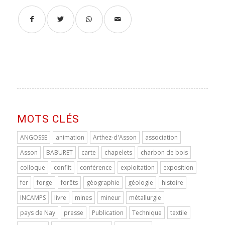
MOTS CLÉS
ANGOSSE
animation
Arthez-d'Asson
association
Asson
BABURET
carte
chapelets
charbon de bois
colloque
conflit
conférence
exploitation
exposition
fer
forge
forêts
géographie
géologie
histoire
INCAMPS
livre
mines
mineur
métallurgie
pays de Nay
presse
Publication
Technique
textile