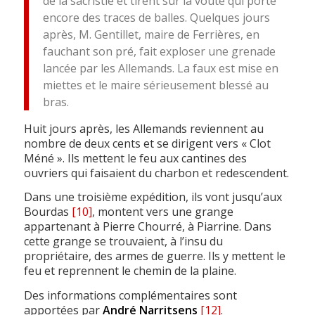
de la sacristie et tirent sur la voûte qui porte
encore des traces de balles. Quelques jours
après, M. Gentillet, maire de Ferrières, en
fauchant son pré, fait exploser une grenade
lancée par les Allemands. La faux est mise en
miettes et le maire sérieusement blessé au
bras.
Huit jours après, les Allemands reviennent au
nombre de deux cents et se dirigent vers « Clot
Méné ». Ils mettent le feu aux cantines des
ouvriers qui faisaient du charbon et redescendent.
Dans une troisième expédition, ils vont jusqu’aux
Bourdas
[10]
, montent vers une grange
appartenant à Pierre Chourré, à Piarrine. Dans
cette grange se trouvaient, à l’insu du
propriétaire, des armes de guerre. Ils y mettent le
feu et reprennent le chemin de la plaine.
Des informations complémentaires sont
apportées par
André Narritsens
[12]
.