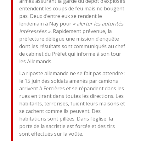
armés assurant la garde du dépôt d’explosifs
entendent les coups de feu mais ne bougent
pas. Deux d’entre eux se rendent le
lendemain à Nay pour
«
alerter les autorité
s
int
é
ress
é
es
»
.
Rapidement prévenue, la
préfecture délègue une mission d’enquête
dont les résultats sont communiqués au chef
de cabinet du Préfet qui informe à son tour
les Allemands.
La riposte allemande ne se fait pas attendre :
le 15 juin des soldats amenés par camions
arrivent à Ferrières et se répandent dans les
rues en tirant dans toutes les directions. Les
habitants, terrorisés, fuient leurs mai­sons et
se cachent comme ils peuvent. Des
habitations sont pillées. Dans l’église, la
porte de la sacristie est forcée et des tirs
sont effectués sur la voûte.