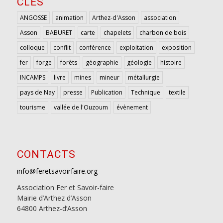
CLÉS
ANGOSSE
animation
Arthez-d'Asson
association
Asson
BABURET
carte
chapelets
charbon de bois
colloque
conflit
conférence
exploitation
exposition
fer
forge
forêts
géographie
géologie
histoire
INCAMPS
livre
mines
mineur
métallurgie
pays de Nay
presse
Publication
Technique
textile
tourisme
vallée de l'Ouzoum
évènement
CONTACTS
info@feretsavoirfaire.org
Association Fer et Savoir-faire
Mairie d’Arthez d’Asson
64800 Arthez-d’Asson