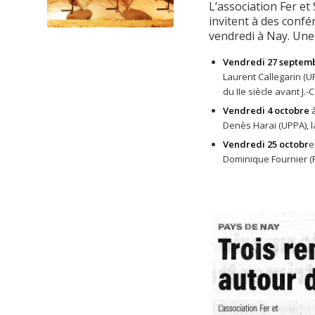
L’association Fer et 
invitent à des conf
vendredi à Nay. Une 
Vendredi 27 septem
Laurent Callegarin (U
du IIe siècle avant J.-C
Vendredi 4 octobre
à
Denès Harai (UPPA), l
Vendredi 25 octobr
e
Dominique Fournier (Fe