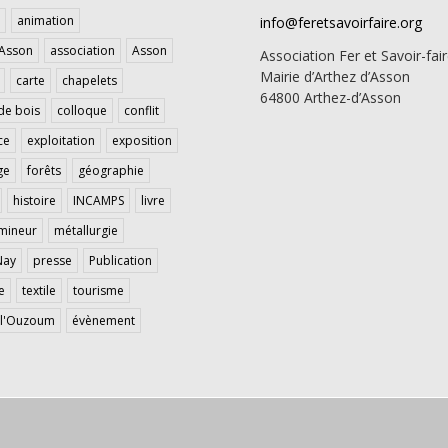
animation
info@feretsavoirfaire.org
'Asson
association
Asson
Association Fer et Savoir-fai
Mairie d’Arthez d’Asson
carte
chapelets
64800 Arthez-d’Asson
de bois
colloque
conflit
ce
exploitation
exposition
ge
forêts
géographie
histoire
INCAMPS
livre
mineur
métallurgie
Nay
presse
Publication
e
textile
tourisme
e l'Ouzoum
évènement