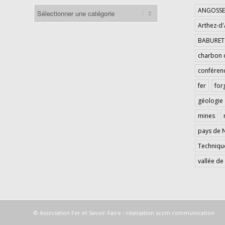
sujets
ANGOSSE
Arthez-d
BABURET
charbon 
conféren
fer
for
géologie
mines
pays de 
Techniqu
vallée d
© Association Fer et Savoir-Faire - réalisation
scom communication