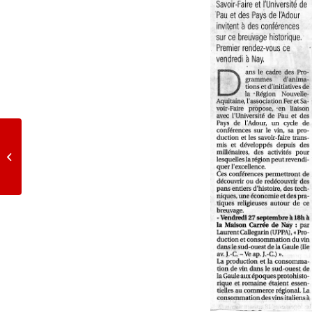
« Fer et Ferraries en
Béarn », réimpression
et compléments