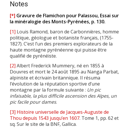
Notes
[*]
Gravure de Flamichon pour Palassou, Essai sur
la minéralogie des Monts-Pyrénées, p. 130.
[1]
Louis Ramond, baron de Carbonnières, homme
politique, géologue et botaniste français, (1755-
1827). C’est l’un des premiers explorateurs de la
haute montagne pyrénéenne qui puisse être
qualifié de pyrénéiste.
[2]
Albert Frederick Mummery, né en 1855 à
Douvres et mort le 24 août 1895 au Nanga Parbat,
alpiniste et écrivain britannique. Il résuma
l’évolution de la réputation sportive d’une
montagne par la formule suivante :
Un pic
infaisable, la plus difficile ascension des Alpes, un
pic facile pour dames
.
[3]
Histoire universelle de Jacques-Auguste de
Thou depuis 1543 jusqu’en 1607
. Tome 1, pp. 62 et
sq. Sur le site de la BNF, Gallica.