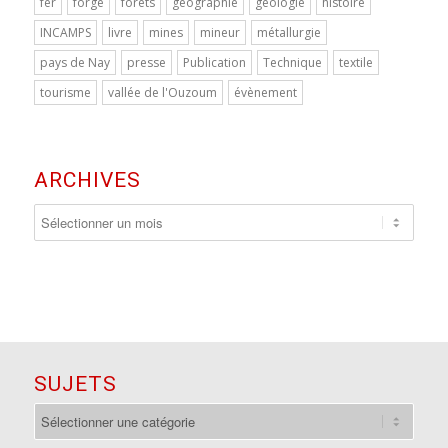
fer
forge
forêts
géographie
géologie
histoire
INCAMPS
livre
mines
mineur
métallurgie
pays de Nay
presse
Publication
Technique
textile
tourisme
vallée de l'Ouzoum
évènement
ARCHIVES
SUJETS
sujets