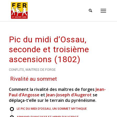
Pic du midi d’Ossau,
seconde et troisième
ascensions (1802)
CONFLITS
,
MAITRES DE FORGE
Rivalité au sommet
Comment la rivalité des maîtres de forges
Jean-
Paul d’Angosse
et
Jean-Joseph d’Augerot
se
déplaça-t’elle sur le terrain du pyrénéisme.
LE PIC DU MIDI D’OSSAU, UN SOMMET MYTHIQUE
ARMAND D’ANGOSSE ET HENRI D’AUGEROT