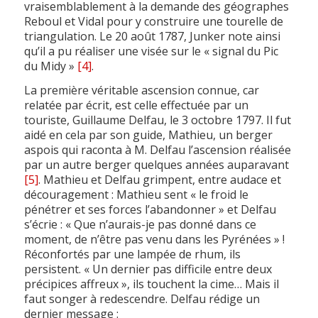
vraisemblablement à la demande des géographes
Reboul et Vidal pour y construire une tourelle de
triangulation. Le 20 août 1787, Junker note ainsi
qu’il a pu réaliser une visée sur le « signal du Pic
du Midy »
[4]
.
La première véritable ascension connue, car
relatée par écrit, est celle effectuée par un
touriste, Guillaume Delfau, le 3 octobre 1797. Il fut
aidé en cela par son guide, Mathieu, un berger
aspois qui raconta à M. Delfau l’ascension réalisée
par un autre berger quelques années auparavant
[5]
. Mathieu et Delfau grimpent, entre audace et
découragement : Mathieu sent « le froid le
pénétrer et ses forces l’abandonner » et Delfau
s’écrie : « Que n’aurais-je pas donné dans ce
moment, de n’être pas venu dans les Pyrénées » !
Réconfortés par une lampée de rhum, ils
persistent. « Un dernier pas difficile entre deux
précipices affreux », ils touchent la cime… Mais il
faut songer à redescendre. Delfau rédige un
dernier message :