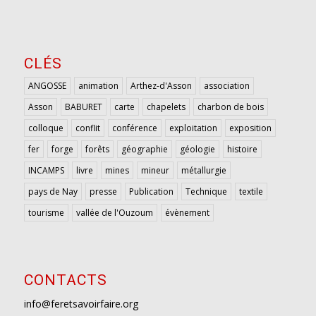
CLÉS
ANGOSSE
animation
Arthez-d'Asson
association
Asson
BABURET
carte
chapelets
charbon de bois
colloque
conflit
conférence
exploitation
exposition
fer
forge
forêts
géographie
géologie
histoire
INCAMPS
livre
mines
mineur
métallurgie
pays de Nay
presse
Publication
Technique
textile
tourisme
vallée de l'Ouzoum
évènement
CONTACTS
info@feretsavoirfaire.org