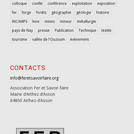
colloque
conflit
conférence
exploitation
exposition
fer
forge
forêts
géographie
géologie
histoire
INCAMPS
livre
mines
mineur
métallurgie
pays de Nay
presse
Publication
Technique
textile
tourisme
vallée de l'Ouzoum
évènement
CONTACTS
info@feretsavoirfaire.org
Association Fer et Savoir-faire
Mairie d’Arthez d’Asson
64800 Arthez-d’Asson