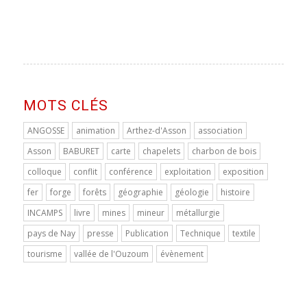
MOTS CLÉS
ANGOSSE
animation
Arthez-d'Asson
association
Asson
BABURET
carte
chapelets
charbon de bois
colloque
conflit
conférence
exploitation
exposition
fer
forge
forêts
géographie
géologie
histoire
INCAMPS
livre
mines
mineur
métallurgie
pays de Nay
presse
Publication
Technique
textile
tourisme
vallée de l'Ouzoum
évènement