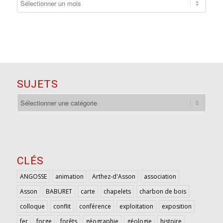
SUJETS
sujets
CLÉS
ANGOSSE
animation
Arthez-d'Asson
association
Asson
BABURET
carte
chapelets
charbon de bois
colloque
conflit
conférence
exploitation
exposition
fer
forge
forêts
géographie
géologie
histoire