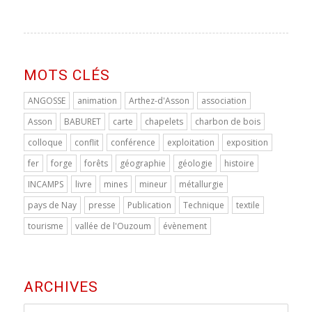
MOTS CLÉS
ANGOSSE
animation
Arthez-d'Asson
association
Asson
BABURET
carte
chapelets
charbon de bois
colloque
conflit
conférence
exploitation
exposition
fer
forge
forêts
géographie
géologie
histoire
INCAMPS
livre
mines
mineur
métallurgie
pays de Nay
presse
Publication
Technique
textile
tourisme
vallée de l'Ouzoum
évènement
ARCHIVES