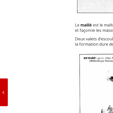
Le
maillé
est le maîtr
et façonne les mass
Deux valets d’escou
la formation dure de
La Boulinière. Deux
excursions en vallée
de l’Ouzom (1825)