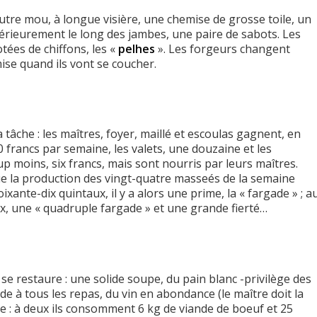
utre mou, à longue visière, une chemise de grosse toile, un
érieurement le long des jambes, une paire de sabots. Les
tées de chiffons, les «
pelhes
». Les forgeurs changent
se quand ils vont se coucher.
 tâche : les maîtres, foyer, maillé et escoulas gagnent, en
francs par semaine, les valets, une douzaine et les
 moins, six francs, mais sont nourris par leurs maîtres.
e la production des vingt-quatre masseés de la semaine
xante-dix quintaux, il y a alors une prime, la « fargade » ; a
ux, une « quadruple fargade » et une grande fierté…
se restaure : une solide soupe, du pain blanc -privilège des
nde à tous les repas, du vin en abondance (le maître doit la
e : à deux ils consomment 6 kg de viande de boeuf et 25