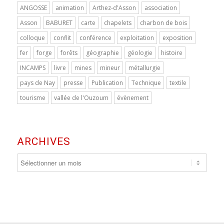
ANGOSSE
animation
Arthez-d'Asson
association
Asson
BABURET
carte
chapelets
charbon de bois
colloque
conflit
conférence
exploitation
exposition
fer
forge
forêts
géographie
géologie
histoire
INCAMPS
livre
mines
mineur
métallurgie
pays de Nay
presse
Publication
Technique
textile
tourisme
vallée de l'Ouzoum
évènement
ARCHIVES