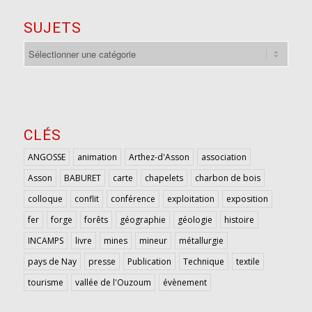
SUJETS
sujets
CLÉS
ANGOSSE
animation
Arthez-d'Asson
association
Asson
BABURET
carte
chapelets
charbon de bois
colloque
conflit
conférence
exploitation
exposition
fer
forge
forêts
géographie
géologie
histoire
INCAMPS
livre
mines
mineur
métallurgie
pays de Nay
presse
Publication
Technique
textile
tourisme
vallée de l'Ouzoum
évènement