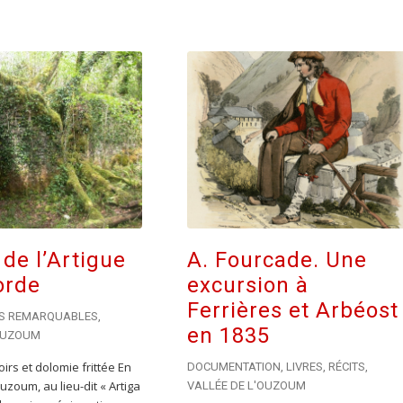
 de l’Artigue
A. Fourcade. Une
orde
excursion à
Ferrières et Arbéost
ES REMARQUABLES
,
en 1835
'OUZOUM
rs et dolomie frittée En
DOCUMENTATION
,
LIVRES
,
RÉCITS
,
uzoum, au lieu-dit « Artiga
VALLÉE DE L'OUZOUM