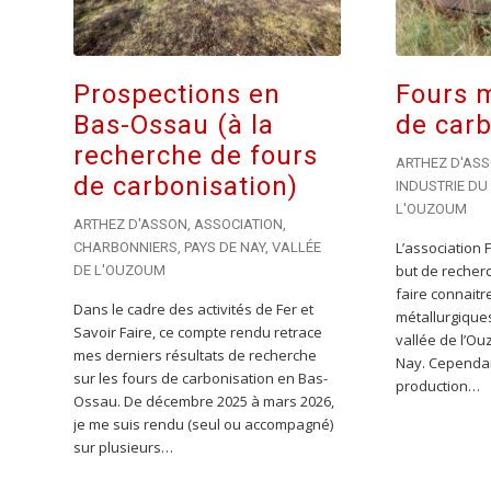
Prospections en
Fours 
Bas-Ossau (à la
de carb
recherche de fours
ARTHEZ D'AS
de carbonisation)
INDUSTRIE DU
L'OUZOUM
ARTHEZ D'ASSON
,
ASSOCIATION
,
L’association 
CHARBONNIERS
,
PAYS DE NAY
,
VALLÉE
but de recherc
DE L'OUZOUM
faire connaitre
Dans le cadre des activités de Fer et
métallurgiques
Savoir Faire, ce compte rendu retrace
vallée de l’Ou
mes derniers résultats de recherche
Nay. Cependan
sur les fours de carbonisation en Bas-
production…
Ossau. De décembre 2025 à mars 2026,
je me suis rendu (seul ou accompagné)
sur plusieurs…