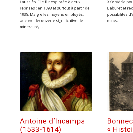
Laussiès. Elle fut explorée à deux
XXe siècle pou
reprises : en 1898 et surtout à partir de
Baburet et re
1938. Malgré les moyens employés,
possibilités d'
aucune découverte significative de
mine…
minerai n’y…
Antoine d’Incamps
Bonnec
(1533-1614)
« Histo