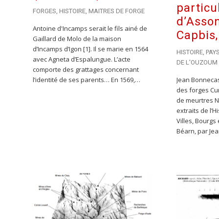
particu
FORGES
,
HISTOIRE
,
MAITRES DE FORGE
d’Asson
Antoine d'Incamps serait le fils ainé de
Capbis,
Gaillard de Molo de la maison
d’Incamps d’Igon [1]. Il se marie en 1564
HISTOIRE
,
PAY
avec Agneta d’Espalungue. L’acte
DE L'OUZOUM
comporte des grattages concernant
l’identité de ses parents… En 1569,…
Jean Bonnecas
des forges Cur
de meurtres N
extraits de l’H
Villes, Bourgs
Béarn, par Je