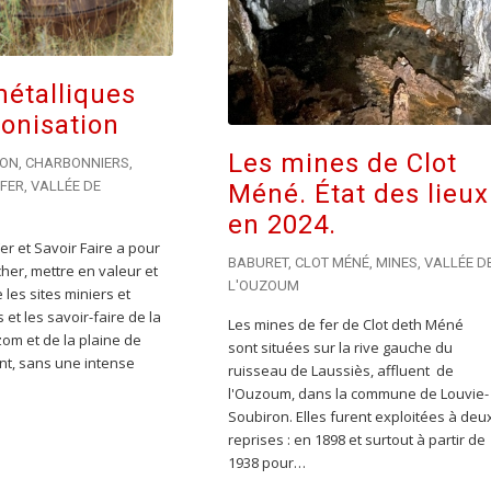
métalliques
onisation
Les mines de Clot
SON
,
CHARBONNIERS
,
 FER
,
VALLÉE DE
Méné. État des lieux
en 2024.
Fer et Savoir Faire a pour
BABURET
,
CLOT MÉNÉ
,
MINES
,
VALLÉE D
her, mettre en valeur et
L'OUZOUM
 les sites miniers et
 et les savoir-faire de la
Les mines de fer de Clot deth Méné
zom et de la plaine de
sont situées sur la rive gauche du
t, sans une intense
ruisseau de Laussiès, affluent de
l'Ouzoum, dans la commune de Louvie-
Soubiron. Elles furent exploitées à deu
reprises : en 1898 et surtout à partir de
1938 pour…