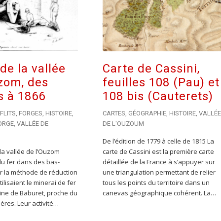
de la vallée
Carte de Cassini,
zom, des
feuilles 108 (Pau) et
s à 1866
108 bis (Cauterets)
FLITS
,
FORGES
,
HISTOIRE
,
CARTES
,
GÉOGRAPHIE
,
HISTOIRE
,
VALLÉE
ORGE
,
VALLÉE DE
DE L'OUZOUM
De l’édition de 1779 à celle de 1815 La
la vallée de l’Ouzom
carte de Cassini est la première carte
du fer dans des bas-
détaillée de la France à s’appuyer sur
r la méthode de réduction
une triangulation permettant de relier
utilisaient le minerai de fer
tous les points du territoire dans un
mine de Baburet, proche du
canevas géographique cohérent. La…
ières. Leur activité…