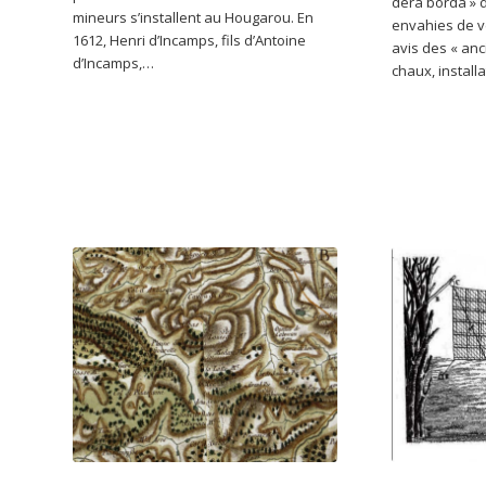
dera borda » 
mineurs s’installent au Hougarou. En
envahies de vé
1612, Henri d’Incamps, fils d’Antoine
avis des « anc
d’Incamps,…
chaux, install