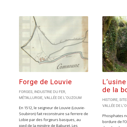
Forge de Louvie
L’usine
de la b
FORGES
,
INDUSTRIE DU FER
,
MÉTALLURGIE
,
VALLÉE DE L'OUZOUM
HISTOIRE
,
SIT
VALLÉE DE L
En 1512, le seigneur de Louvie (Louvie-
Soubiron) fait reconstruire sa ferrere de
Phosphates noi
Lobie par des forgeurs basques, au
bordure de l’O
pied de la minière de Baburet. Les