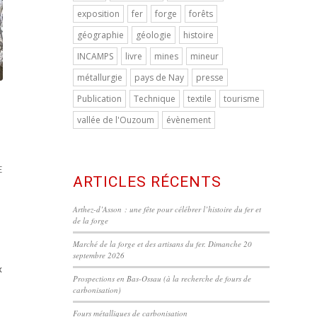
exposition
fer
forge
forêts
géographie
géologie
histoire
INCAMPS
livre
mines
mineur
métallurgie
pays de Nay
presse
Publication
Technique
textile
tourisme
vallée de l'Ouzoum
évènement
E
ARTICLES RÉCENTS
Arthez-d’Asson : une fête pour célébrer l’histoire du fer et
de la forge
Marché de la forge et des artisans du fer. Dimanche 20
septembre 2026
x
Prospections en Bas-Ossau (à la recherche de fours de
carbonisation)
Fours métalliques de carbonisation