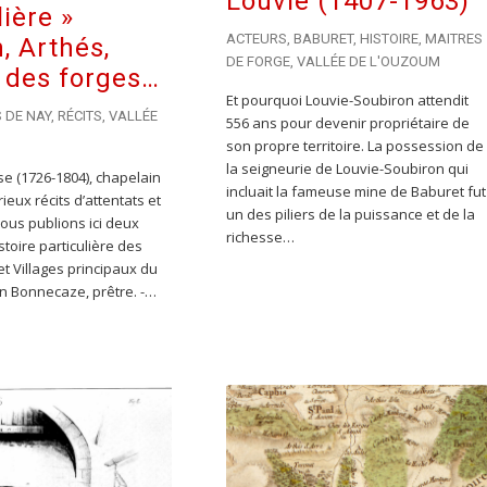
Louvie (1407-1963)
lière »
ACTEURS
,
BABURET
,
HISTOIRE
,
MAITRES
, Arthés,
DE FORGE
,
VALLÉE DE L'OUZOUM
 des forges…
Et pourquoi Louvie-Soubiron attendit
S DE NAY
,
RÉCITS
,
VALLÉE
556 ans pour devenir propriétaire de
son propre territoire. La possession de
la seigneurie de Louvie-Soubiron qui
e (1726-1804), chapelain
incluait la fameuse mine de Baburet fut
ieux récits d’attentats et
un des piliers de la puissance et de la
ous publions ici deux
richesse…
istoire particulière des
 et Villages principaux du
an Bonnecaze, prêtre. -…