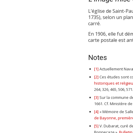
L’église de Saint-Pa
1735), selon un plan
carré.
En 1906, elle fut dé
carte postale est an
Notes
[1]
Actuellement Nava
[2]
Ces études sont con
historiques et relig
264, 326, 465, 506, 571
[3]
Sur la commune de P
1661. Cf. Ministère de
[4]
« Mémoire de Salle
de Bayonne, première
[5]
V. Dubarat, curé d
Bonnecaze »,
Bulleti