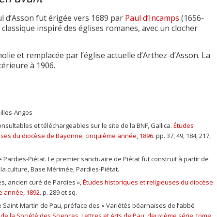
ul d’Asson fut érigée vers 1689 par
Paul d’Incamps
(1656-
 classique inspiré des églises romanes, avec un clocher
molie et remplacée par l’église actuelle d’Arthez-d’Asson. La
térieure à 1906.
illes-Angos
sultables et téléchargeables sur le site de la BNF, Gallica.
Études
ieuses du diocèse de Bayonne, cinquième année, 1896
. pp. 37, 49, 184, 217,
.
ardies-Piétat. Le premier sanctuaire de Piétat fut construit à partir de
 la culture, Base Mérimée, Pardies-Piétat.
s, ancien curé de Pardies »,
Études historiques et religieuses du diocèse
 année, 1892.
p. 289 et sq.
e Saint-Martin de Pau, préface des « Variétés béarnaises de l’abbé
n de la Société des Sciences, Lettres et Arts de Pau, deuxième série, tome