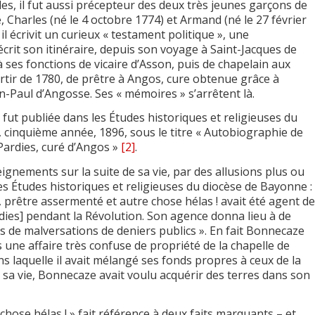
es, il fut aussi précepteur des deux très jeunes garçons de
 Charles (né le 4 octobre 1774) et Armand (né le 27 février
 il écrivit un curieux « testament politique », une
écrit son itinéraire, depuis son voyage à Saint-Jacques de
 ses fonctions de vicaire d’Asson, puis de chapelain aux
artir de 1780, de prêtre à Angos, cure obtenue grâce à
an-Paul d’Angosse. Ses « mémoires » s’arrêtent là.
fut publiée dans les Études historiques et religieuses du
 cinquième année, 1896, sous le titre « Autobiographie de
ardies, curé d’Angos »
[2]
.
gnements sur la suite de sa vie, par des allusions plus ou
es Études historiques et religieuses du diocèse de Bayonne :
 prêtre assermenté et autre chose hélas ! avait été agent de
ies] pendant la Révolution. Son agence donna lieu à de
 de malversations de deniers publics ». En fait Bonnecaze
s une affaire très confuse de propriété de la chapelle de
ans laquelle il avait mélangé ses fonds propres à ceux de la
 sa vie, Bonnecaze avait voulu acquérir des terres dans son
 chose hélas ! » fait référence à deux faits marquants – et