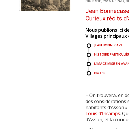
HISTOIRE
,
PAYS DE NAY
,
R
Jean Bonnecase 
Curieux récits d
Nous publions ici de
Villages principaux
JEAN BONNECAZE
HISTOIRE PARTICULIÈ
L’IMAGE MISE EN AVA
NOTES
– On trouvera, en do
des considérations s
habitants d’Asson » 
Louis d’Incamps
. Qu
d’Asson, et la curie