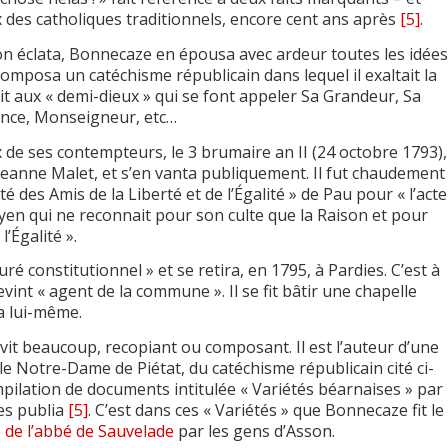
 des catholiques traditionnels, encore cent ans après
[5]
.
on éclata, Bonnecaze en épousa avec ardeur toutes les idées
composa un catéchisme républicain dans lequel il exaltait la
ait aux « demi-dieux » qui se font appeler Sa Grandeur, Sa
ence, Monseigneur, etc…
 de ses contempteurs, le 3 brumaire an II (24 octobre 1793),
 Jeanne Malet, et s’en vanta publiquement. Il fut chaudement
iété des Amis de la Liberté et de l’Égalité » de Pau pour « l’acte
oyen qui ne reconnait pour son culte que la Raison et pour
l’Égalité ».
ré constitutionnel » et se retira, en 1795, à Pardies. C’est à
vint « agent de la commune ». Il se fit bâtir une chapelle
ra lui-même.
vit beaucoup, recopiant ou composant. Il est l’auteur d’une
lle Notre-Dame de Piétat, du catéchisme républicain cité ci-
pilation de documents intitulée « Variétés béarnaises » par
les publia
[5]
. C’est dans ces « Variétés » que Bonnecaze fit le
 de l’abbé de Sauvelade
par les gens d’Asson.