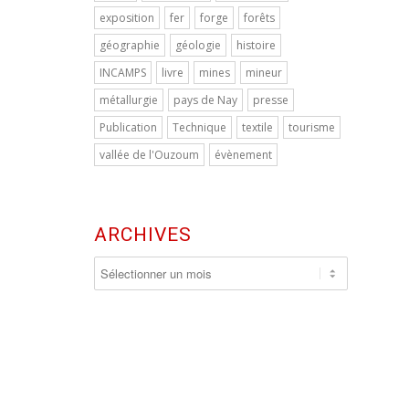
exposition
fer
forge
forêts
géographie
géologie
histoire
INCAMPS
livre
mines
mineur
métallurgie
pays de Nay
presse
Publication
Technique
textile
tourisme
vallée de l'Ouzoum
évènement
ARCHIVES