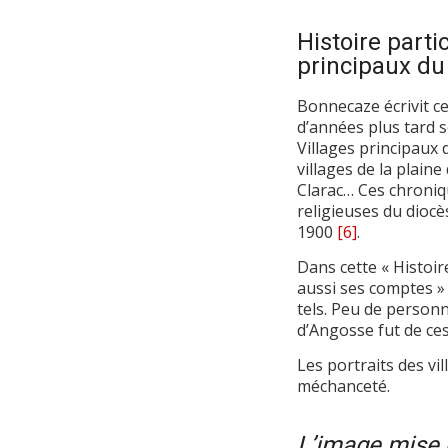
Histoire parti
principaux du
Bonnecaze écrivit c
d’années plus tard so
Villages principaux 
villages de la plai
Clarac… Ces chroniq
religieuses du dioc
1900
[6]
.
Dans cette « Histoir
aussi ses comptes »
tels. Peu de personn
d’Angosse fut de ce
Les portraits des vi
méchanceté.
L’image mise 