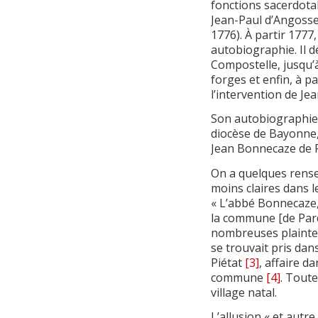
fonctions sacerdotal
Jean-Paul d’Angosse,
1776). À partir 1777,
autobiographie. Il d
Compostelle, jusqu’à
forges et enfin, à p
l’intervention de Je
Son autobiographie 
diocèse de Bayonne,
Jean Bonnecaze de P
On a quelques rensei
moins claires dans l
« L’abbé Bonnecaze,
la commune [de Pard
nombreuses plaintes
se trouvait pris dan
Piétat
[3]
, affaire d
commune
[4]
. Toute
village natal.
L’allusion « et autre