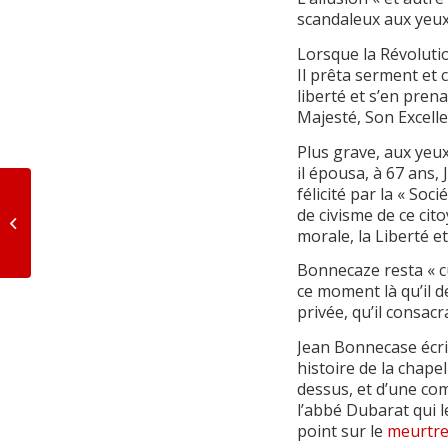
scandaleux aux yeux
Lorsque la Révoluti
Il prêta serment et 
liberté et s’en pren
Majesté, Son Excell
Plus grave, aux yeux
il épousa, à 67 ans,
félicité par la « Soc
Les seigneurs de
de civisme de ce cit
Louvie (1407-1963)
morale, la Liberté et 
Bonnecaze resta « cu
ce moment là qu’il de
privée, qu’il consac
Jean Bonnecase écri
histoire de la chape
dessus, et d’une com
l’abbé Dubarat qui 
point sur le
meurtre