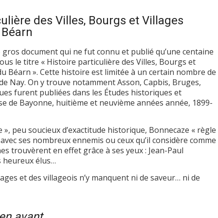
culière des Villes, Bourgs et Villages
 Béarn
e gros document qui ne fut connu et publié qu’une centaine
us le titre « Histoire particulière des Villes, Bourgs et
du Béarn ». Cette histoire est limitée à un certain nombre de
ne de Nay. On y trouve notamment Asson, Capbis, Bruges,
ues furent publiées dans les Études historiques et
èse de Bayonne, huitième et neuvième années année, 1899-
e », peu soucieux d’exactitude historique, Bonnecaze « règle
 avec ses nombreux ennemis ou ceux qu’il considère comme
es trouvèrent en effet grâce à ses yeux : Jean-Paul
s heureux élus…
llages et des villageois n’y manquent ni de saveur… ni de
en avant