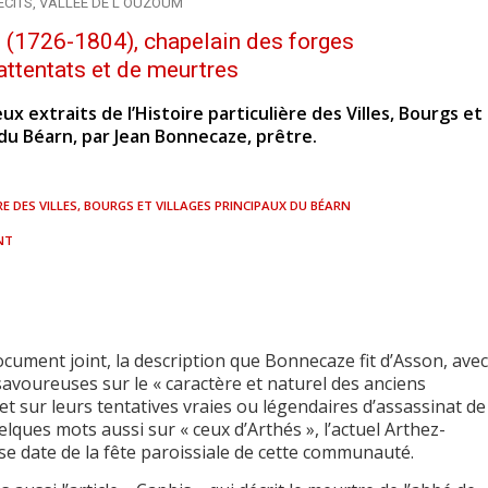
ÉCITS
,
VALLÉE DE L'OUZOUM
(1726-1804), chapelain des forges
’attentats et de meurtres
ux extraits de l’Histoire particulière des Villes, Bourgs et
 du Béarn, par Jean Bonnecaze, prêtre.
RE DES VILLES, BOURGS ET VILLAGES PRINCIPAUX DU BÉARN
NT
cument joint, la description que Bonnecaze fit d’Asson, avec
avoureuses sur le « caractère et naturel des anciens
et sur leurs tentatives vraies ou légendaires d’assassinat de
elques mots aussi sur « ceux d’Arthés », l’actuel Arthez-
use date de la fête paroissiale de cette communauté.