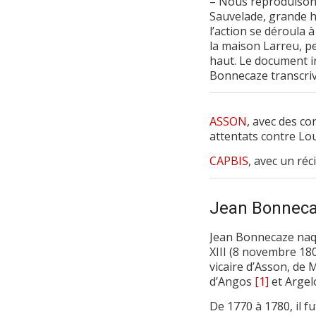
– Nous reproduisons 
Sauvelade, grande hi
l’action se déroula
la maison Larreu, p
haut. Le document ir
Bonnecaze transcrivi
ASSON
, avec des co
attentats contre Lou
CAPBIS
, avec un réc
Jean Bonnec
Jean Bonnecaze naqu
XIII (8 novembre 180
vicaire d’Asson, de 
d’Angos
[1]
et Argel
De 1770 à 1780, il f