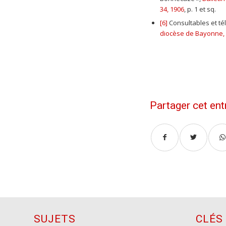
34, 1906
, p. 1 et sq.
[6]
Consultables et tél
diocèse de Bayonne, 
Partager cet ent
SUJETS
CLÉS