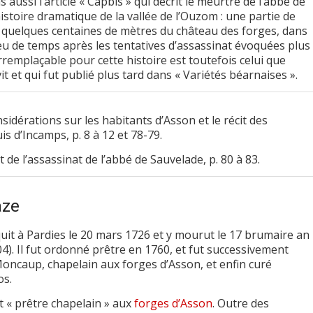
aussi l’article « Capbis » qui décrit le meurtre de l’abbé de
stoire dramatique de la vallée de l’Ouzom : une partie de
 à quelques centaines de mètres du château des forges, dans
eu de temps après les tentatives d’assassinat évoquées plus
remplaçable pour cette histoire est toutefois celui que
t et qui fut publié plus tard dans « Variétés béarnaises ».
nsidérations sur les habitants d’Asson et le récit des
is d’Incamps, p. 8 à 12 et 78-79.
it de l’assassinat de l’abbé de Sauvelade, p. 80 à 83.
aze
it à Pardies le 20 mars 1726 et y mourut le 17 brumaire an
4). Il fut ordonné prêtre en 1760, et fut successivement
Moncaup, chapelain aux forges d’Asson, et enfin curé
os.
ut « prêtre chapelain » aux
forges d’Asson
. Outre des